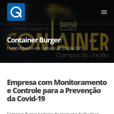
Skip
Menu
to
main
content
Container Burger
Hamburgueria em Campos do Jordão (SP)
Empresa com Monitoramento
e Controle para a Prevenção
da Covid-19
Container Burger participa do programa da Qualisan