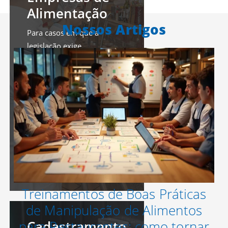
Alimentação
Nossos Artigos
Para casos em que a
legislação exige
responsáveis técnicos
legalmente habilitados.
MAIS DETALHES
Treinamentos de Boas Práticas
de Manipulação de Alimentos
Cadastramento
para Restaurantes: como tornar