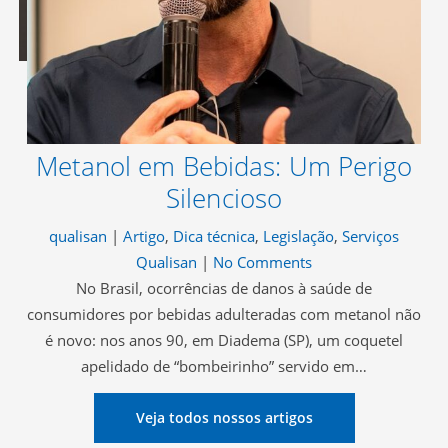
MAIS DETALHES
Metanol em Bebidas: Um Perigo
Silencioso
qualisan
|
Artigo
,
Dica técnica
,
Legislação
,
Serviços
Qualisan
|
No Comments
No Brasil, ocorrências de danos à saúde de
consumidores por bebidas adulteradas com metanol não
é novo: nos anos 90, em Diadema (SP), um coquetel
apelidado de “bombeirinho” servido em…
Veja todos nossos artigos