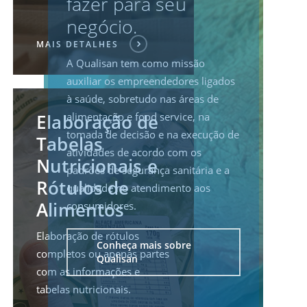
fazer para seu
negócio.
MAIS DETALHES
A Qualisan tem como missão
auxiliar os empreendedores ligados
à saúde, sobretudo nas áreas de
alimentação e food service, na
Elaboração de
tomada de decisão e na execução de
Tabelas
atividades de acordo com os
Nutricionais e
padrões de segurança sanitária e a
Rótulos de
qualidade no atendimento aos
Alimentos
consumidores.
Elaboração de rótulos
Conheça mais sobre
completos ou apenas partes
Qualisan
com as informações e
tabelas nutricionais.