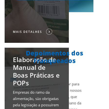
MAIS DETALHES
Depoimentos dos
Elaboração de
Franqueados
Manual de
Boas Práticas e
POPs
Não há ninguém melhor para
falar da Qualisan do que nossos
Empresas do ramo da
próprios franqueados, que
alimentação, são obrigadas
dividem conosco o cotidiano da
pela legislação a possuírem