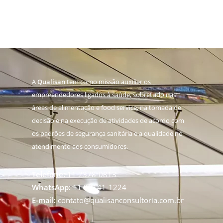
A
Qualisan
tem como missão auxiliar os
empreendedores ligados à saúde, sobretudo nas
áreas de alimentação e food service, na tomada de
decisão e na execução de atividades de acordo com
os padrões de segurança sanitária e a qualidade no
atendimento aos consumidores.
Telefone:
11 2378-0813
WhatsApp:
11 99141-1224
E-mail:
contato@qualisanconsultoria.com.br