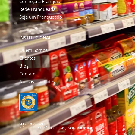
Conheça a Franquia
Rede Franqueada
Seja um Franqueado
INSTITUCIONAL
Quem Somos
Clientes
Blog
Contato
Nossas Unidades
SELO QUALISAN:
Prêmio por Excelência em Segurança Alimentar