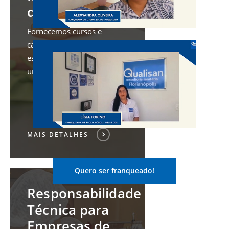
de Alimentos
Fornecemos cursos e
Play Video
capacitações in loco, nos
estabelecimentos ou em
uma de nossas sedes.
MAIS DETALHES
Quero ser franqueado!
Responsabilidade
Técnica para
Empresas de