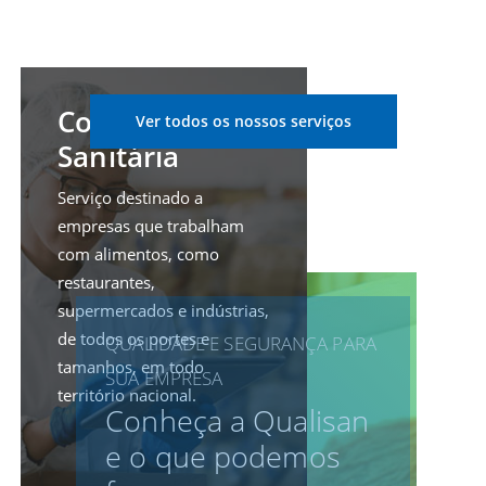
Consultoria
Ver todos os nossos serviços
Sanitária
Serviço destinado a
empresas que trabalham
com alimentos, como
restaurantes,
supermercados e indústrias,
de todos os portes e
QUALIDADE E SEGURANÇA PARA
tamanhos, em todo
SUA EMPRESA
território nacional.
Conheça a Qualisan
e o que podemos