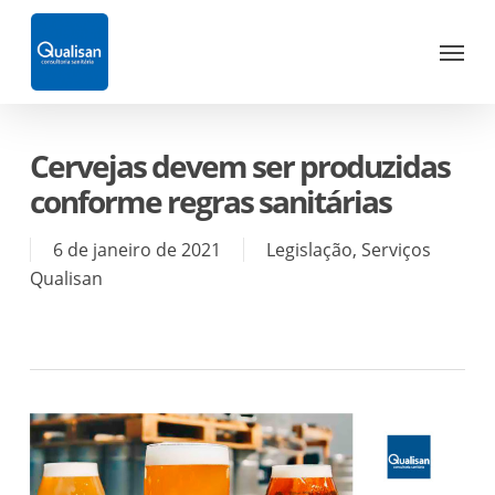
Skip
Menu
to
main
content
Cervejas devem ser produzidas
conforme regras sanitárias
6 de janeiro de 2021
Legislação
,
Serviços
Qualisan