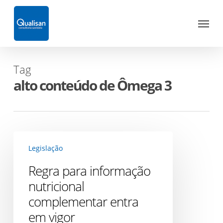
Skip
Menu
to
main
content
Tag
alto conteúdo de Ômega 3
Regra
Legislação
para
informação
Regra para informação
nutricional
nutricional
complementar
complementar entra
entra
em vigor
em