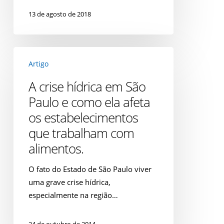
13 de agosto de 2018
A
Artigo
crise
hídrica
A crise hídrica em São
em
Paulo e como ela afeta
São
os estabelecimentos
Paulo
que trabalham com
e
como
alimentos.
ela
O fato do Estado de São Paulo viver
afeta
uma grave crise hídrica,
os
especialmente na região…
estabelecimentos
que
trabalham