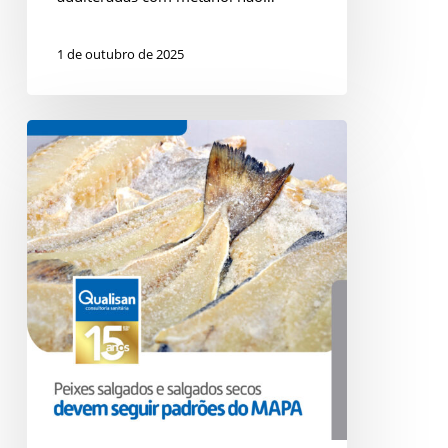
1 de outubro de 2025
Bacalhau
à
venda
em
temperatura
ambiente:
certo
ou
errado?