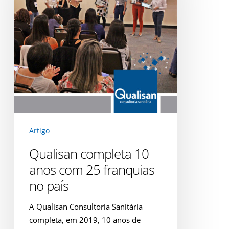
com
25
franquias
no
país
Artigo
Qualisan completa 10
anos com 25 franquias
no país
A Qualisan Consultoria Sanitária
completa, em 2019, 10 anos de