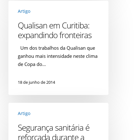
Qualisan
Artigo
em
Curitiba:
Qualisan em Curitiba:
expandindo
expandindo fronteiras
fronteiras
Um dos trabalhos da Qualisan que
ganhou mais intensidade neste clima
de Copa do…
18 de junho de 2014
Segurança
Artigo
sanitária
é
Segurança sanitária é
reforçada
reforçada durante a
durante