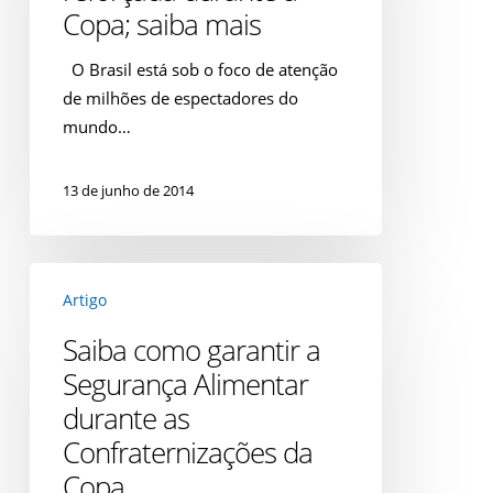
Copa; saiba mais
a
Copa;
O Brasil está sob o foco de atenção
saiba
de milhões de espectadores do
mais
mundo…
13 de junho de 2014
Saiba
Artigo
como
garantir
Saiba como garantir a
a
Segurança Alimentar
Segurança
durante as
Alimentar
Confraternizações da
durante
as
Copa