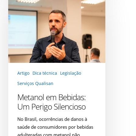
Metanol
em
Bebidas:
Um
Perigo
Silencioso
Artigo
Dica técnica
Legislação
Serviços Qualisan
Metanol em Bebidas:
Um Perigo Silencioso
No Brasil, ocorrências de danos à
saúde de consumidores por bebidas
adulteradas com metanol não…