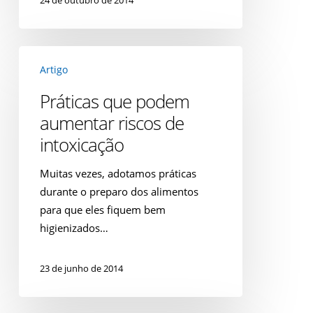
24 de outubro de 2014
com
alimentos.
Práticas
Artigo
que
podem
Práticas que podem
aumentar
aumentar riscos de
riscos
intoxicação
de
intoxicação
Muitas vezes, adotamos práticas
durante o preparo dos alimentos
para que eles fiquem bem
higienizados…
23 de junho de 2014