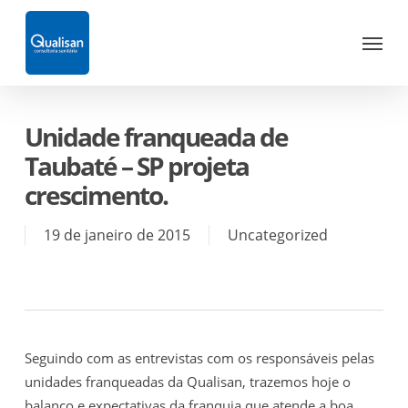
Skip
Menu
to
main
content
Unidade franqueada de
Taubaté – SP projeta
crescimento.
19 de janeiro de 2015
Uncategorized
Seguindo com as entrevistas com os responsáveis pelas
unidades franqueadas da Qualisan, trazemos hoje o
balanço e expectativas da franquia que atende a boa