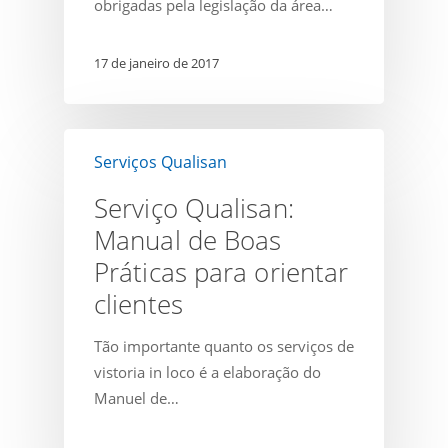
obrigadas pela legislação da área…
sanitária.
17 de janeiro de 2017
Serviço
Serviços Qualisan
Qualisan:
Manual
Serviço Qualisan:
de
Manual de Boas
Boas
Práticas para orientar
Práticas
para
clientes
orientar
Tão importante quanto os serviços de
clientes
vistoria in loco é a elaboração do
Manuel de…