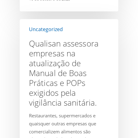
Qualisan
Uncategorized
assessora
empresas
Qualisan assessora
na
empresas na
atualização
atualização de
de
Manual
Manual de Boas
de
Práticas e POPs
Boas
exigidos pela
Práticas
vigilância sanitária.
e
POPs
Restaurantes, supermercados e
exigidos
quaisquer outras empresas que
pela
comercializem alimentos são
vigilância