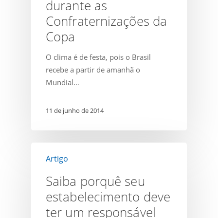
durante as
Alimentar
durante
Confraternizações da
as
Copa
Confraternizações
da
O clima é de festa, pois o Brasil
Copa
recebe a partir de amanhã o
Mundial…
11 de junho de 2014
Saiba
Artigo
porquê
seu
Saiba porquê seu
estabelecimento
estabelecimento deve
deve
ter um responsável
ter