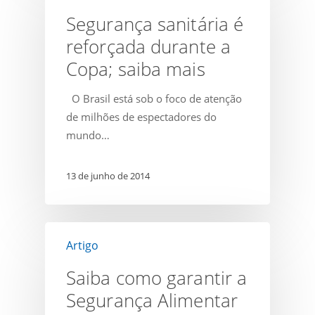
é
Segurança sanitária é
reforçada
reforçada durante a
durante
Copa; saiba mais
a
Copa;
O Brasil está sob o foco de atenção
saiba
de milhões de espectadores do
mais
mundo…
13 de junho de 2014
Saiba
Artigo
como
garantir
Saiba como garantir a
a
Segurança Alimentar
Segurança