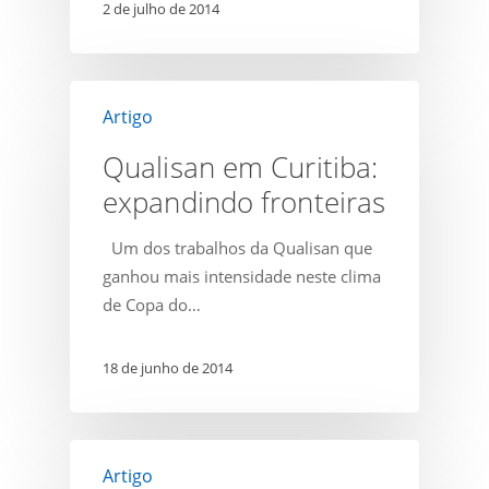
2 de julho de 2014
Qualisan
Artigo
em
Curitiba:
Qualisan em Curitiba:
expandindo
expandindo fronteiras
fronteiras
Um dos trabalhos da Qualisan que
ganhou mais intensidade neste clima
de Copa do…
18 de junho de 2014
Segurança
Artigo
sanitária