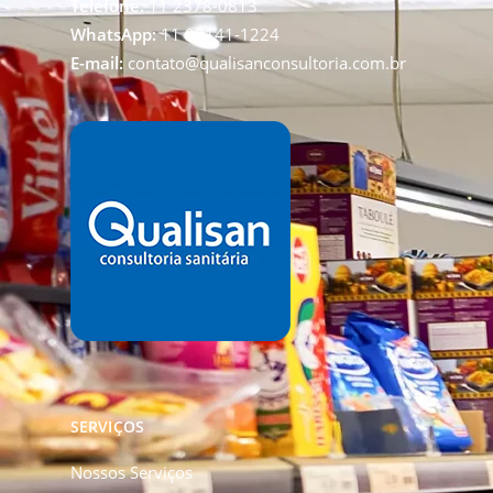
Telefone:
11 2378-0813
WhatsApp:
11 99141-1224
E-mail:
contato@qualisanconsultoria.com.br
SERVIÇOS
Nossos Serviços