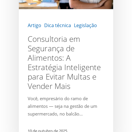
Inteligente
para
Evitar
Artigo
Dica técnica
Legislação
Multas
e
Consultoria em
Vender
Segurança de
Mais
Alimentos: A
Estratégia Inteligente
para Evitar Multas e
Vender Mais
Você, empresário do ramo de
alimentos — seja na gestão de um
supermercado, no balcão…
10 de outubro de 2025