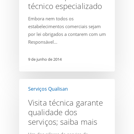
um
técnico especializado
responsável
Embora nem todos os
técnico
estabelecimentos comerciais sejam
especializado
por lei obrigados a contarem com um
Responsável…
9 de junho de 2014
Visita
Serviços Qualisan
técnica
garante
Visita técnica garante
qualidade
qualidade dos
dos
serviços; saiba mais
serviços;
saiba