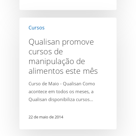
Qualisan
Cursos
promove
cursos
Qualisan promove
de
cursos de
manipulação
manipulação de
de
alimentos
alimentos este mês
este
Curso de Maio - Qualisan Como
mês
acontece em todos os meses, a
Qualisan disponibiliza cursos…
22 de maio de 2014