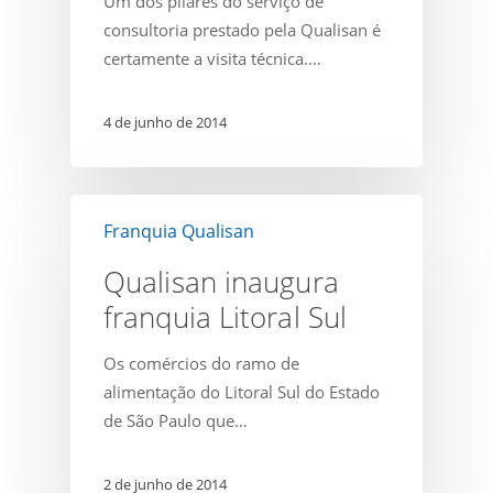
Um dos pilares do serviço de
mais
consultoria prestado pela Qualisan é
certamente a visita técnica.…
4 de junho de 2014
Qualisan
Franquia Qualisan
inaugura
franquia
Qualisan inaugura
Litoral
franquia Litoral Sul
Sul
Os comércios do ramo de
alimentação do Litoral Sul do Estado
de São Paulo que…
2 de junho de 2014