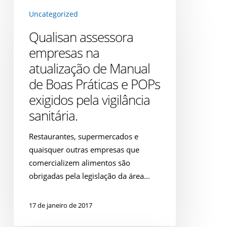
Qualisan
Uncategorized
assessora
empresas
Qualisan assessora
na
empresas na
atualização
atualização de Manual
de
de Boas Práticas e POPs
Manual
de
exigidos pela vigilância
Boas
sanitária.
Práticas
e
Restaurantes, supermercados e
POPs
quaisquer outras empresas que
exigidos
comercializem alimentos são
pela
obrigadas pela legislação da área…
vigilância
sanitária.
17 de janeiro de 2017