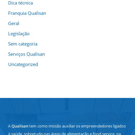
Dica técnica
Franquia Qualisan
Geral
Legislação
Sem categoria
Serviços Qualisan
Uncategorized
A
Qualisan
tem como missão auxiliar os empreendedores ligados
à saúde, sobretudo nas áreas de alimentação e food service, na