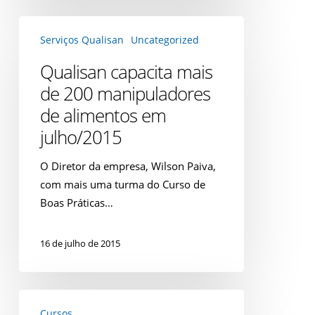
Qualisan
Serviços Qualisan
Uncategorized
capacita
mais
Qualisan capacita mais
de
de 200 manipuladores
200
de alimentos em
manipuladores
julho/2015
de
alimentos
O Diretor da empresa, Wilson Paiva,
em
com mais uma turma do Curso de
julho/2015
Boas Práticas…
16 de julho de 2015
Inscrições
Cursos