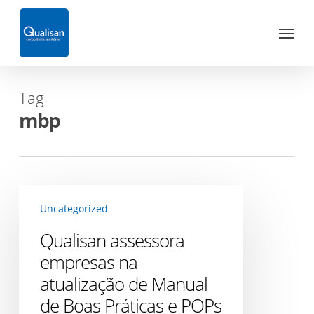
Skip
Menu
to
main
content
Tag
mbp
Qualisan
Uncategorized
assessora
empresas
Qualisan assessora
na
empresas na
atualização
atualização de Manual
de
de Boas Práticas e POPs
Manual