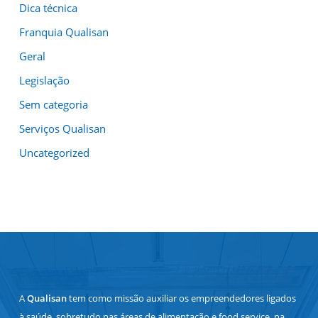
Dica técnica
Franquia Qualisan
Geral
Legislação
Sem categoria
Serviços Qualisan
Uncategorized
A
Qualisan
tem como missão auxiliar os empreendedores ligados
à saúde, sobretudo nas áreas de alimentação e food service, na