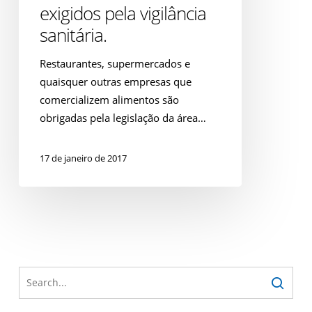
de
exigidos pela vigilância
Boas
sanitária.
Práticas
e
Restaurantes, supermercados e
POPs
quaisquer outras empresas que
exigidos
comercializem alimentos são
pela
obrigadas pela legislação da área…
vigilância
sanitária.
17 de janeiro de 2017